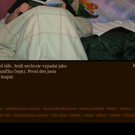
k
í túře. Jestli nechcete vypadat jako
luníčko čepici. První den jsem
 loupal.
ce
-
základní údaje o ostrově
-
jak se na Korsiku dostat
-
autem a trajektem
-
letecky
-
doprava
-
ny jídla
-
korsická města a vesnice
-
větší města
-
historie
-
počasí
-
odkazy
-
kontakt
-
další fo