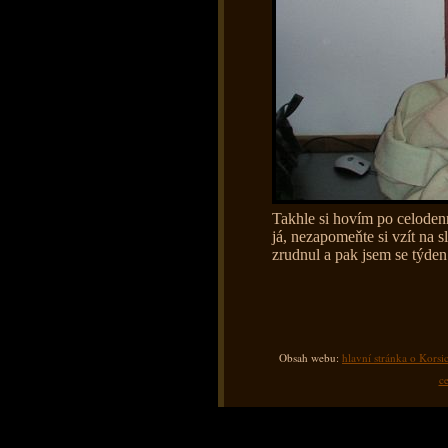
Takhle si hovím po celodenn
já, nezapomeňte si vzít na s
zrudnul a pak jsem se týden
Obsah webu:
hlavní stránka o Korsi
ce