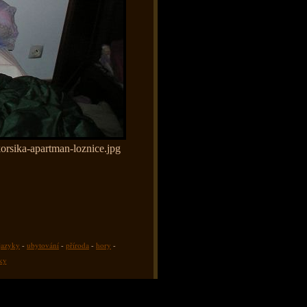
orsika-apartman-loznice.jpg
jazyky
-
ubytování
-
příroda
-
hory
-
tky