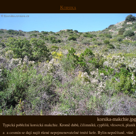
Korsika
korsika-makchie.jpg
Typická pobřežní korsická makchie. Kromě dubů, čilimníků, cypřišů, vřesovců, planik
a a cesmín se dají najít různé nepojmenovatelné trnité keře. Bylin nepočítaně, vůně