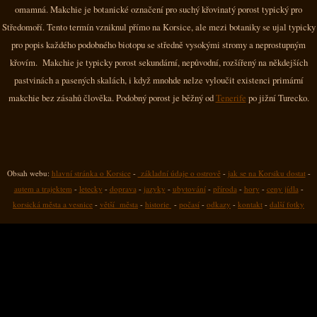
omamná. Makchie je botanické označení pro suchý křovinatý porost typický pro
Středomoří. Tento termín vzniknul přímo na Korsice, ale mezi botaniky se ujal typicky
pro popis každého podobného biotopu se středně vysokými stromy a neprostupným
křovím. Makchie je typicky porost sekundární, nepůvodní, rozšířený na někdejších
pastvinách a pasených skalách, i když mnohde nelze vyloučit existenci primární
makchie bez zásahů člověka. Podobný porost je běžný od
Tenerife
po jižní Turecko.
Obsah webu:
hlavní stránka o Korsice
-
základní údaje o ostrově
-
jak se na Korsiku dostat
-
autem a trajektem
-
letecky
-
doprava
-
jazyky
-
ubytování
-
příroda
-
hory
-
ceny jídla
-
korsická města a vesnice
-
větší města
-
historie
-
počasí
-
odkazy
-
kontakt
-
další fotky