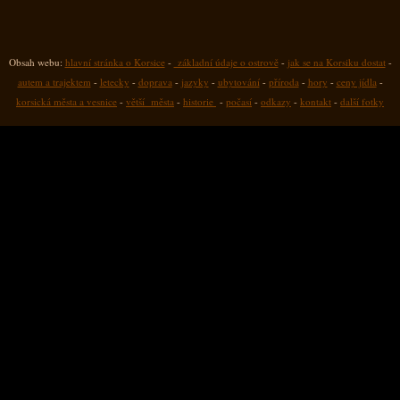
Obsah webu:
hlavní stránka o Korsice
-
základní údaje o ostrově
-
jak se na Korsiku dostat
-
autem a trajektem
-
letecky
-
doprava
-
jazyky
-
ubytování
-
příroda
-
hory
-
ceny jídla
-
korsická města a vesnice
-
větší města
-
historie
-
počasí
-
odkazy
-
kontakt
-
další fotky