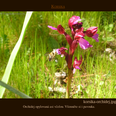
Korsika
korsika-orchidej.jpg
Orchidej opylovaná asi včelou. Všimněte si i pavouka.