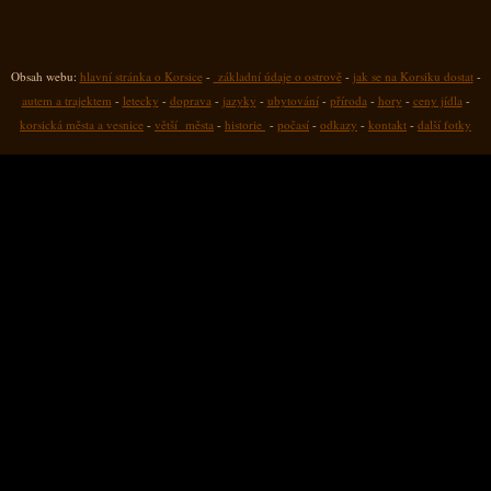
Obsah webu:
hlavní stránka o Korsice
-
základní údaje o ostrově
-
jak se na Korsiku dostat
-
autem a trajektem
-
letecky
-
doprava
-
jazyky
-
ubytování
-
příroda
-
hory
-
ceny jídla
-
korsická města a vesnice
-
větší města
-
historie
-
počasí
-
odkazy
-
kontakt
-
další fotky