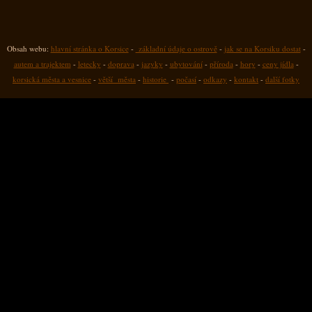
Obsah webu:
hlavní stránka o Korsice
-
základní údaje o ostrově
-
jak se na Korsiku dostat
-
autem a trajektem
-
letecky
-
doprava
-
jazyky
-
ubytování
-
příroda
-
hory
-
ceny jídla
-
korsická města a vesnice
-
větší města
-
historie
-
počasí
-
odkazy
-
kontakt
-
další fotky