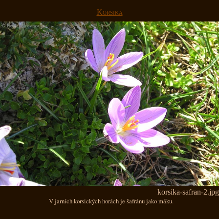
Korsika
korsika-safran-2.jpg
V jarních korsických horách je šafránu jako máku.