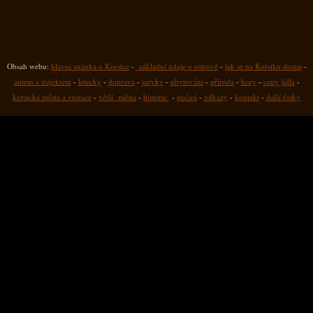
Obsah webu:
hlavní stránka o Korsice
-
základní údaje o ostrově
-
jak se na Korsiku dostat
-
autem a trajektem
-
letecky
-
doprava
-
jazyky
-
ubytování
-
příroda
-
hory
-
ceny jídla
-
korsická města a vesnice
-
větší města
-
historie
-
počasí
-
odkazy
-
kontakt
-
další fotky