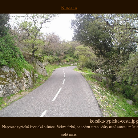
Korsika
korsika-typicka-cesta.jpg
Naprosto typická korsická silnice. Velmi úzká, na jednu stranu čáry není šance umístit
celé auto.